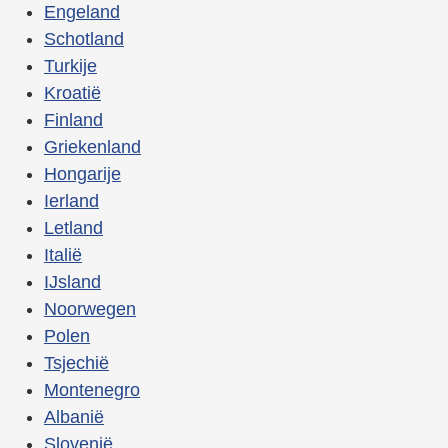
Engeland
Schotland
Turkije
Kroatië
Finland
Griekenland
Hongarije
Ierland
Letland
Italië
IJsland
Noorwegen
Polen
Tsjechië
Montenegro
Albanië
Slovenië