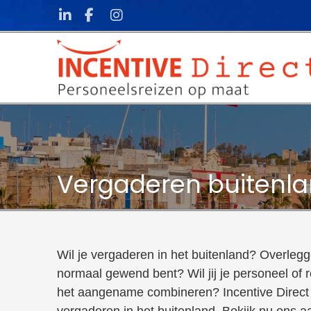
Skip to content
Vergaderen buitenl
Wil je vergaderen in het buitenland? Overleg
normaal gewend bent? Wil jij je personeel of r
het aangename combineren? Incentive Direct 
vergaderen in het buitenland. Bekijk nu ons 