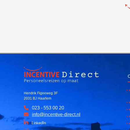
O
Hendrik Figeeweg 3F
2031 BJ Haarlem
023 - 553 00 20
info@incentive-direct.nl
LinkedIn