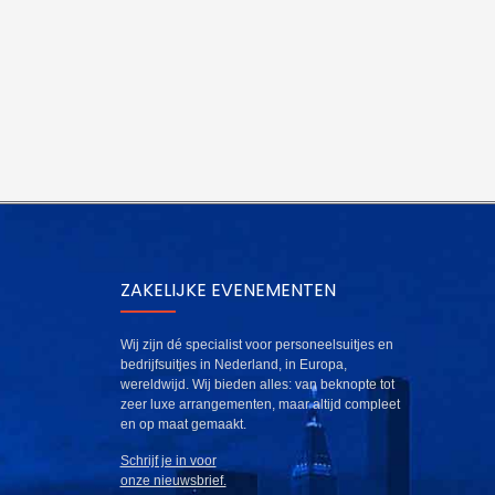
ZAKELIJKE EVENEMENTEN
Wij zijn dé specialist voor personeelsuitjes en
bedrijfsuitjes in Nederland, in Europa,
wereldwijd. Wij bieden alles: van beknopte tot
zeer luxe arrangementen, maar altijd compleet
en op maat gemaakt.
Schrijf je in voor
onze nieuwsbrief.