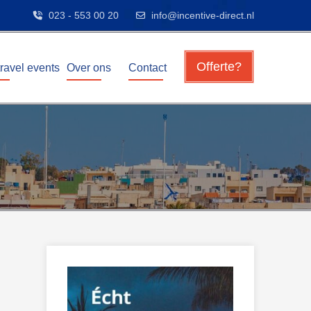
023 - 553 00 20
info@incentive-direct.nl
Offerte?
travel events
Over ons
Contact