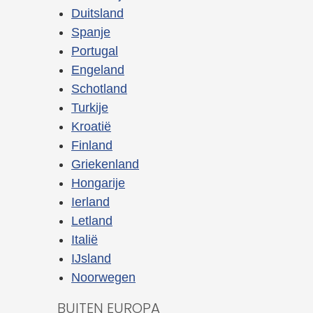
Duitsland
Spanje
Portugal
Engeland
Schotland
Turkije
Kroatië
Finland
Griekenland
Hongarije
Ierland
Letland
Italië
IJsland
Noorwegen
BUITEN EUROPA