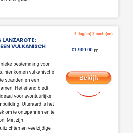
4 dag(en) 3 nacht(en)
S LANZAROTE:
 EEN VULKANISCH
€
1.900,00
unieke bestemming voor
s, hier komen vulkanische
Bekijk
te stranden en een
samen. Het eiland biedt
ideaal voor avontuurlijke
mbuilding. Uiteraard is het
lek om te ontspannen en te
n. Met zijn
tzichten en veelzijdige