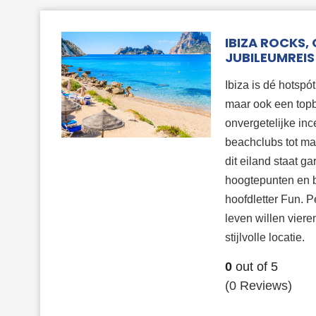
IBIZA ROCKS,
JUBILEUMREIS
Ibiza is dé hotspó
maar ook een top
onvergetelijke inc
beachclubs tot m
dit eiland staat g
hoogtepunten en 
hoofdletter Fun. P
leven willen vier
stijlvolle locatie.
0
out of
5
(0 Reviews)