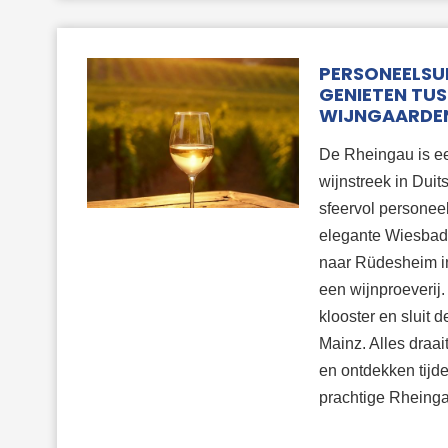
PERSONEELSUI
GENIETEN TUS
WIJNGAARDE
De Rheingau is ee
wijnstreek in Duit
sfeervol personeels
elegante Wiesbad
naar Rüdesheim in
een wijnproeverij.
klooster en sluit d
Mainz. Alles draa
en ontdekken tijd
prachtige Rheinga