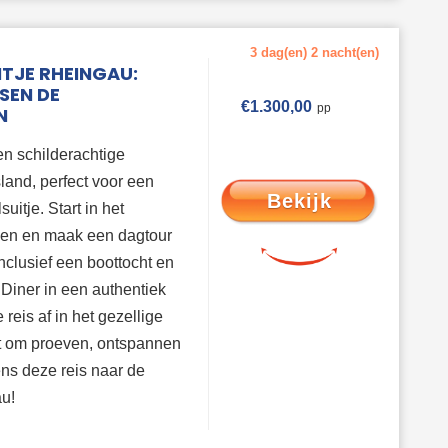
3 dag(en) 2 nacht(en)
TJE RHEINGAU:
SEN DE
€
1.300,00
N
n schilderachtige
sland, perfect voor een
Bekijk
uitje. Start in het
en en maak een dagtour
clusief een boottocht en
 Diner in een authentiek
e reis af in het gezellige
it om proeven, ontspannen
ens deze reis naar de
u!