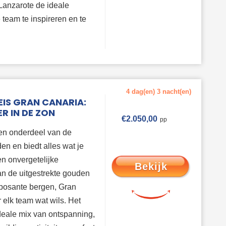
Lanzarote de ideale
team te inspireren en te
4 dag(en) 3 nacht(en)
IS GRAN CANARIA:
R IN DE ZON
€
2.050,00
en onderdeel van de
en en biedt alles wat je
en onvergetelijke
Bekijk
an de uitgestrekte gouden
mposante bergen, Gran
 elk team wat wils. Het
ideale mix van ontspanning,