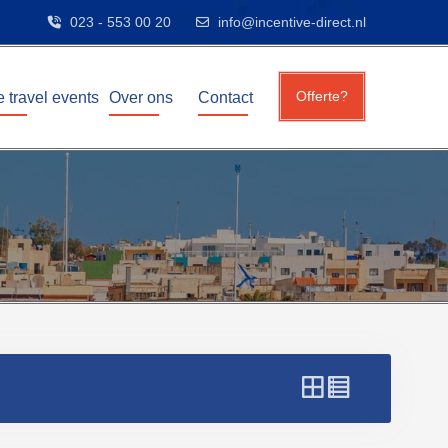
023 - 553 00 20
info@incentive-direct.nl
Offerte?
e travel events
Over ons
Contact