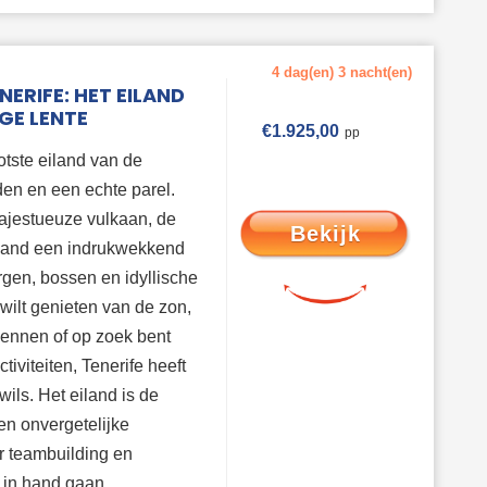
4 dag(en) 3 nacht(en)
NERIFE: HET EILAND
GE LENTE
€
1.925,00
ootste eiland van de
en en een echte parel.
ajestueuze vulkaan, de
Bekijk
eiland een indrukwekkend
gen, bossen en idyllische
 wilt genieten van de zon,
kennen of op zoek bent
iviteiten, Tenerife heeft
wils. Het eiland is de
en onvergetelijke
r teambuilding en
 in hand gaan.