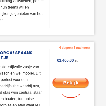
ilding-activiteiten, perfect
 hun teams willen
lijkertijd genieten van het
en.
4 dag(en) 3 nacht(en)
ORCA! SPAANS
ITJE
€
1.400,00
xte, stijlvolle zusje van
isschien wel mooier. Dit
 perfect voor een
Bekijk
edrijfsuitje waarbij rust,
 glas wijn centraal staan.
n baaien, turquoise
dorpjes en eten waar je u