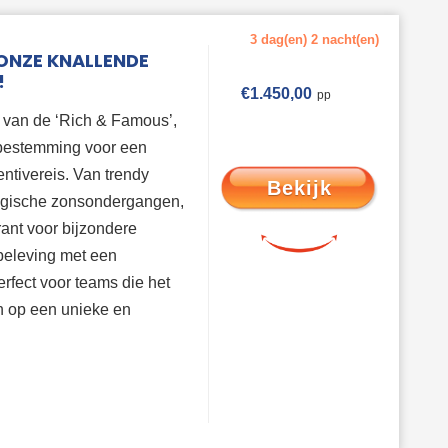
3 dag(en) 2 nacht(en)
 ONZE KNALLENDE
!
€
1.450,00
t van de ‘Rich & Famous’,
bestemming voor een
entivereis. Van trendy
Bekijk
agische zonsondergangen,
arant voor bijzondere
beleving met een
erfect voor teams die het
en op een unieke en