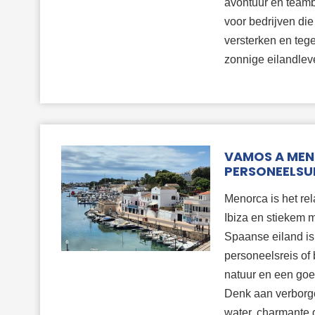
avontuur en teambu
voor bedrijven die
versterken en tege
zonnige eilandlev
VAMOS A MEN
PERSONEELSU
Menorca is het rela
Ibiza en stiekem m
Spaanse eiland is
personeelsreis of b
natuur en een goed
Denk aan verborge
water, charmante 