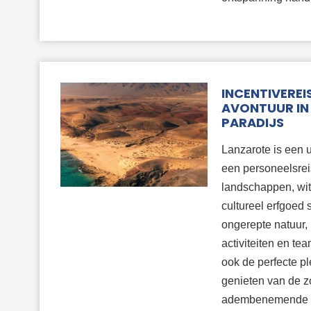
INCENTIVEREI
AVONTUUR IN
PARADIJS
Lanzarote is een 
een personeelsrei
landschappen, wit
cultureel erfgoed 
ongerepte natuur, 
activiteiten en tea
ook de perfecte p
genieten van de zo
adembenemende ui