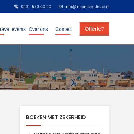
023 - 553 00 20
info@incentive-direct.nl
Offerte?
travel events
Over ons
Contact
BOEKEN MET ZEKERHEID
Optimale prijs-kwaliteitsverhouding