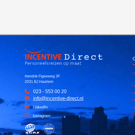
O
Hendrik Figeeweg 3F
2031 BJ Haarlem
023 - 553 00 20
info@incentive-direct.nl
LinkedIn
Instagram