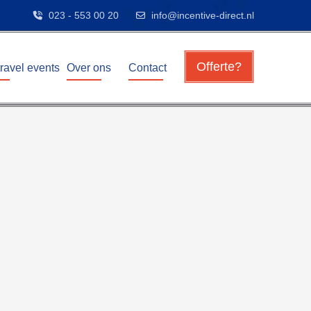
023 - 553 00 20
info@incentive-direct.nl
Offerte?
travel events
Over ons
Contact