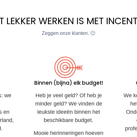
 LEKKER WERKEN IS MET INCENT
Zeggen onze klanten. 🙂
Binnen (bijna) elk budget!
s: we
Heb je veel geld? Of heb je
We ke
minder geld? We vinden de
he
s en
leukste ideeën binnen het
Onde
rland,
beschikbare budget.
.
prof
Mooie herinneringen hoeven