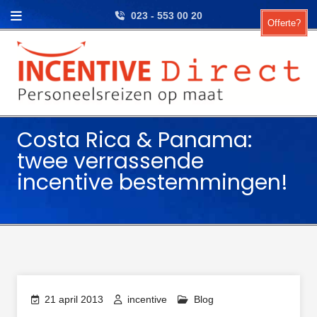
Skip to content
023 - 553 00 20
Offerte?
Costa Rica & Panama:
twee verrassende
incentive bestemmingen!
21 april 2013
incentive
Blog