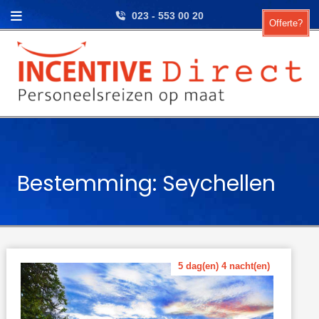
Skip to content
023 - 553 00 20
Offerte?
Bestemming: Seychellen
5 dag(en) 4 nacht(en)