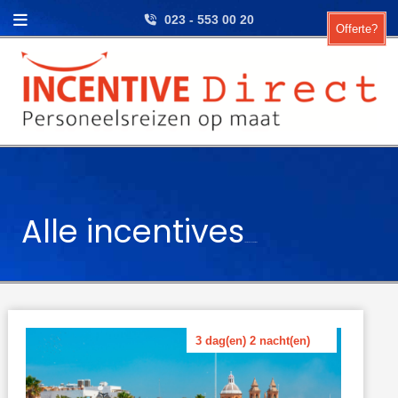
Skip to content
023 - 553 00 20
Offerte?
Archieven: Incentives
3 dag(en) 2 nacht(en)