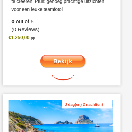
te creëren. Plus: genoeg prachtige uitzichten
voor een leuke teamfoto!
0
out of
5
(0 Reviews)
€
1.250,00
Bekijk
3 dag(en) 2 nacht(en)