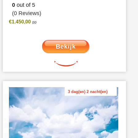
0
out of
5
(0 Reviews)
€
1.450,00
Bekijk
3 dag(en) 2 nacht(en)