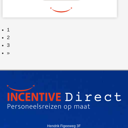
1
2
3
»
Hendrik Figeeweg 3F