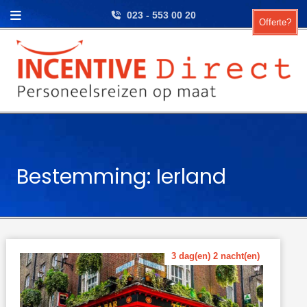
Skip to content
023 - 553 00 20
Offerte?
Bestemming: Ierland
3 dag(en) 2 nacht(en)