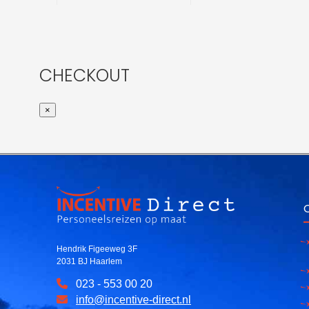
CHECKOUT
×
O
Hendrik Figeeweg 3F
2031 BJ Haarlem
023 - 553 00 20
info@incentive-direct.nl