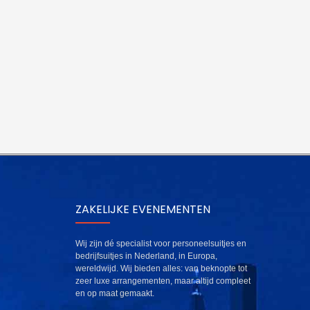
ZAKELIJKE EVENEMENTEN
Wij zijn dé specialist voor personeelsuitjes en
bedrijfsuitjes in Nederland, in Europa,
wereldwijd. Wij bieden alles: van beknopte tot
zeer luxe arrangementen, maar altijd compleet
en op maat gemaakt.