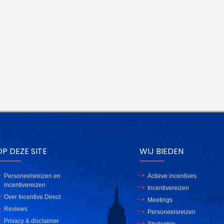
P DEZE SITE
WIJ BIEDEN
Personeelsreizen en
Actieve incentives
incentivereizen
Incentivereizen
Over Incentive Direct
Meetings
Reviews
Personeelsreizen
Privacy & disclaimer
Stedentrip