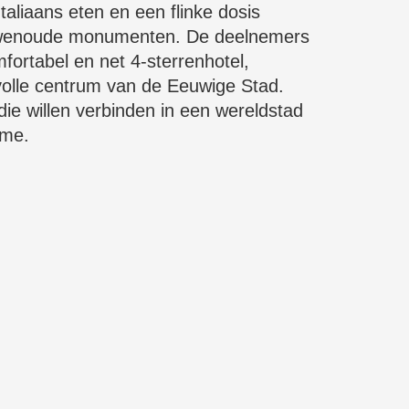
k Italiaans eten en een flinke dosis
euwenoude monumenten. De deelnemers
mfortabel en net 4-sterrenhotel,
volle centrum van de Eeuwige Stad.
die willen verbinden in een wereldstad
rme.