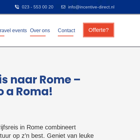
023 - 553 00 20
info@incentive-direct.nl
Offerte?
travel events
Over ons
Contact
eis naar Rome –
o a Roma!
jfsreis in Rome combineert
tuur op z’n best. Geniet van leuke