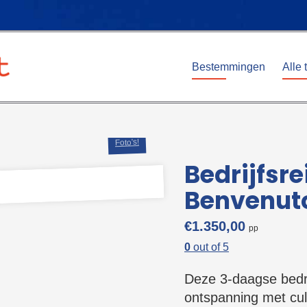
Bestemmingen
Alle 
Foto's!
Bedrijfsr
Benvenut
€
1.350,00
0
out of
5
Deze 3-daagse bedri
ontspanning met cul