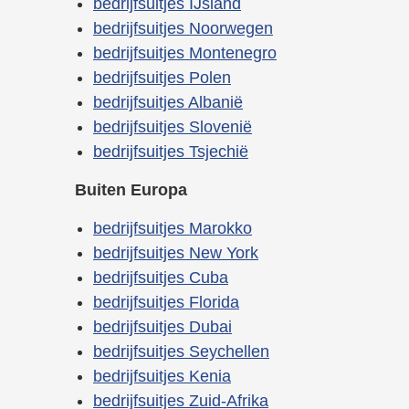
bedrijfsuitjes IJsland
bedrijfsuitjes Noorwegen
bedrijfsuitjes Montenegro
bedrijfsuitjes Polen
bedrijfsuitjes Albanië
bedrijfsuitjes Slovenië
bedrijfsuitjes Tsjechië
Buiten Europa
bedrijfsuitjes Marokko
bedrijfsuitjes New York
bedrijfsuitjes Cuba
bedrijfsuitjes Florida
bedrijfsuitjes Dubai
bedrijfsuitjes Seychellen
bedrijfsuitjes Kenia
bedrijfsuitjes Zuid-Afrika