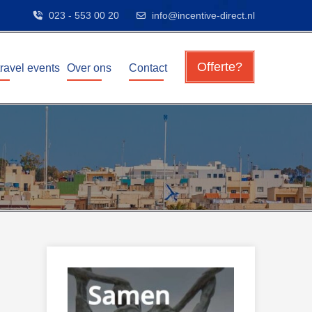
023 - 553 00 20
info@incentive-direct.nl
Offerte?
travel events
Over ons
Contact