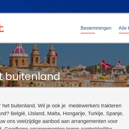
Bestemmingen
Alle 
et buitenland
ar het buitenland. Wil je ook je medewerkers trakteren
and? België, IJsland, Malta, Hongarije, Turkije, Spanje,
auw ons veelzijdige aanbod aan arrangementen voor
and. Goedkope arrangementen tegen aantrekkelijke