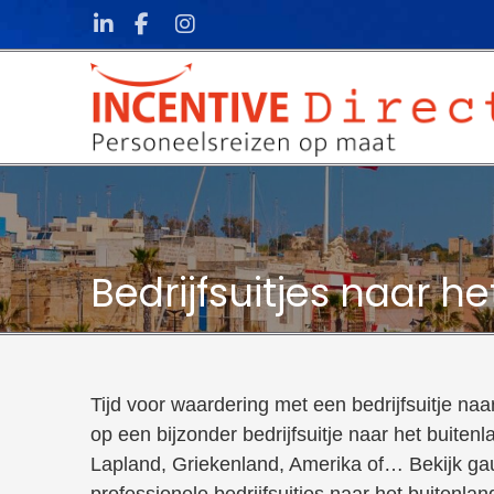
Skip to content
Bedrijfsuitjes naar h
Tijd voor waardering met een bedrijfsuitje na
op een bijzonder bedrijfsuitje naar het buitenl
Lapland, Griekenland, Amerika of… Bekijk g
professionele bedrijfsuitjes naar het buitenl