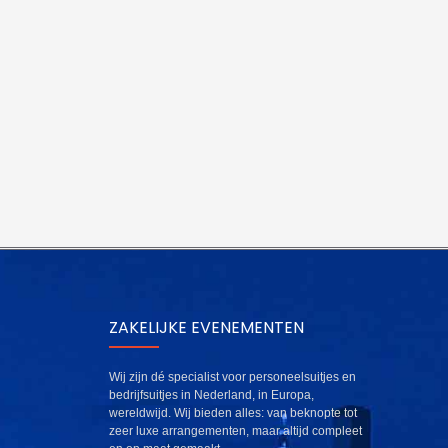
ZAKELIJKE EVENEMENTEN
Wij zijn dé specialist voor personeelsuitjes en
bedrijfsuitjes in Nederland, in Europa,
wereldwijd. Wij bieden alles: van beknopte tot
zeer luxe arrangementen, maar altijd compleet