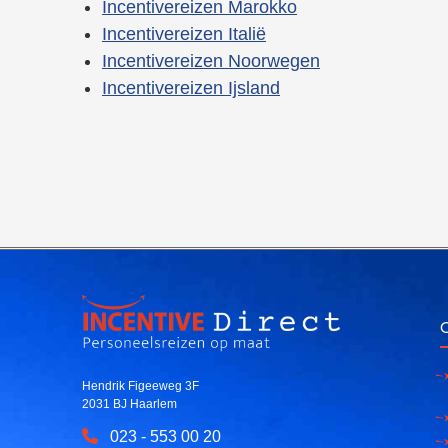
Incentivereizen Marokko
Incentivereizen Italië
Incentivereizen Noorwegen
Incentivereizen Ijsland
O
Hendrik Figeeweg 3F
2031 BJ Haarlem
023 - 553 00 20