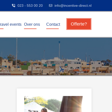
023 - 553 00 20
info@incentive-direct.nl
Offerte?
travel events
Over ons
Contact