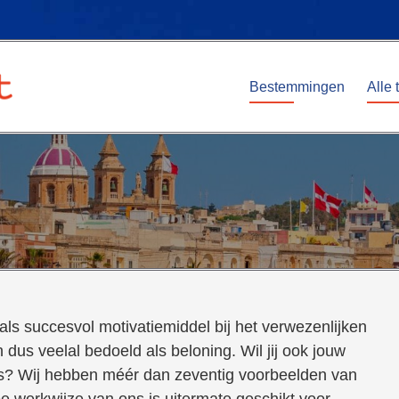
Bestemmingen
Alle 
als succesvol motivatiemiddel bij het verwezenlijken
n dus veelal bedoeld als beloning. Wil jij ook jouw
is? Wij hebben méér dan zeventig voorbeelden van
e werkwijze van ons is uitermate geschikt voor