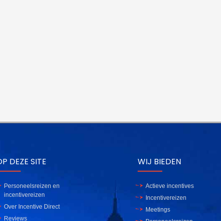
P DEZE SITE
WIJ BIEDEN
Personeelsreizen en
Actieve incentives
incentivereizen
Incentivereizen
Over Incentive Direct
Meetings
Reviews