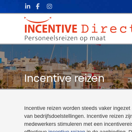
Skip to content
Incentive reizen
Incentive reizen worden steeds vaker ingezet 
van bedrijfsdoelstellingen. Incentive reizen zij
medewerkers stimuleren met een incentivere
effectieve
incentive reizen
in de aanbieding. D