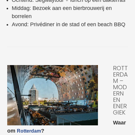
Ochtend: Segwaytour + lunch op een dakterras
Middag: Bezoek aan een bierbrouwerij en
borrelen
Avond: Privédiner in de stad of een beach BBQ
ROTT
ERDA
M –
MOD
ERN
EN
ENER
GIEK
Waar
om
?
Rotterdam