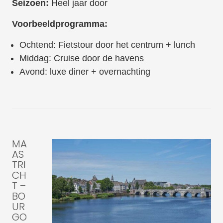
Seizoen:
Heel jaar door
Voorbeeldprogramma:
Ochtend: Fietstour door het centrum + lunch
Middag: Cruise door de havens
Avond: luxe diner + overnachting
MA
AS
TRI
CH
T –
BO
UR
GO