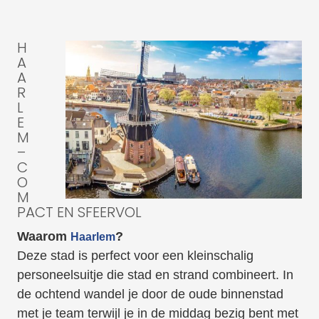
H
A
A
R
L
E
M
–
C
O
M
PACT EN SFEERVOL
Waarom
?
Haarlem
Deze stad is perfect voor een kleinschalig
personeelsuitje die stad en strand combineert. In
de ochtend wandel je door de oude binnenstad
met je team terwijl je in de middag bezig bent met